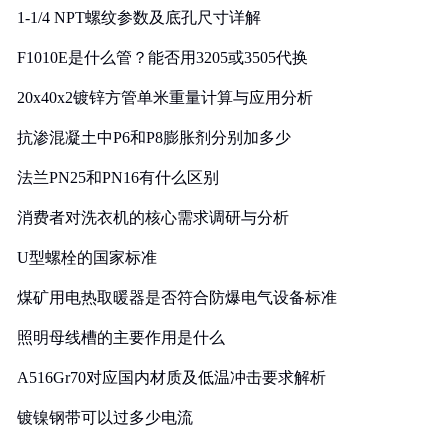
1-1/4 NPT螺纹参数及底孔尺寸详解
F1010E是什么管？能否用3205或3505代换
20x40x2镀锌方管单米重量计算与应用分析
抗渗混凝土中P6和P8膨胀剂分别加多少
法兰PN25和PN16有什么区别
消费者对洗衣机的核心需求调研与分析
U型螺栓的国家标准
煤矿用电热取暖器是否符合防爆电气设备标准
照明母线槽的主要作用是什么
A516Gr70对应国内材质及低温冲击要求解析
镀镍钢带可以过多少电流