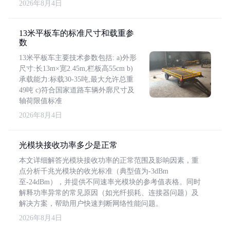
2026年8月4日
13米平板车的标准尺寸和载重参
数
13米平板车主要技术参数包括: a)外形
尺寸:长13m×宽2.45m,栏板高55cm b)
承载能力:标载30-35吨,最大允许总重
49吨 c)符合国家道路车辆外廓尺寸及
轴荷限值标准
2026年8月4日
光模块接收功率多少是正常
本文详细解答光模块接收功率的正常范围及影响因素，重
点分析千兆光模块的收光标准（典型值为-3dBm
至-24dBm），并提供不同速率光模块的参考值表格。同时
解释功率异常的常见原因（如光纤损耗、连接器问题）及
解决方案，帮助用户快速判断网络性能问题。
2026年8月4日