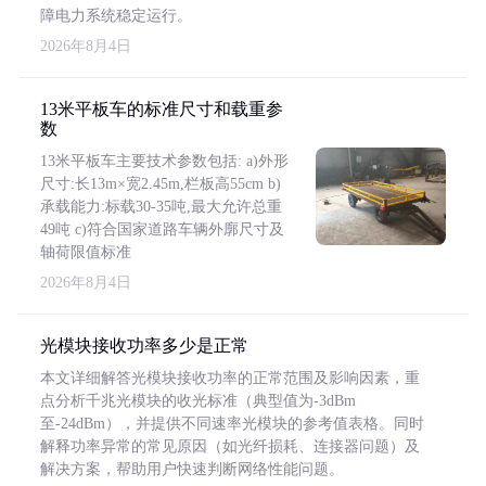
障电力系统稳定运行。
2026年8月4日
13米平板车的标准尺寸和载重参
数
13米平板车主要技术参数包括: a)外形
尺寸:长13m×宽2.45m,栏板高55cm b)
承载能力:标载30-35吨,最大允许总重
49吨 c)符合国家道路车辆外廓尺寸及
轴荷限值标准
2026年8月4日
光模块接收功率多少是正常
本文详细解答光模块接收功率的正常范围及影响因素，重
点分析千兆光模块的收光标准（典型值为-3dBm
至-24dBm），并提供不同速率光模块的参考值表格。同时
解释功率异常的常见原因（如光纤损耗、连接器问题）及
解决方案，帮助用户快速判断网络性能问题。