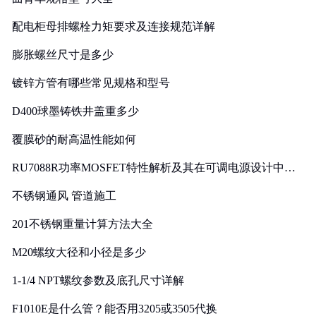
配电柜母排螺栓力矩要求及连接规范详解
膨胀螺丝尺寸是多少
镀锌方管有哪些常见规格和型号
D400球墨铸铁井盖重多少
覆膜砂的耐高温性能如何
RU7088R功率MOSFET特性解析及其在可调电源设计中的
实践
不锈钢通风 管道施工
201不锈钢重量计算方法大全
M20螺纹大径和小径是多少
1-1/4 NPT螺纹参数及底孔尺寸详解
F1010E是什么管？能否用3205或3505代换