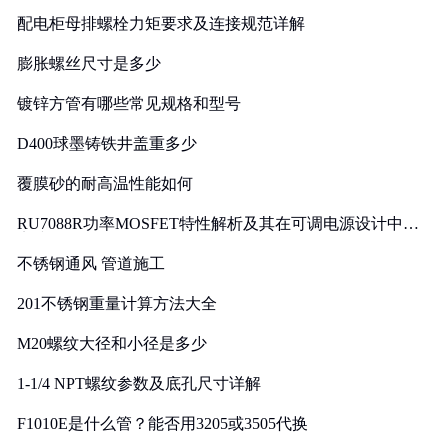
配电柜母排螺栓力矩要求及连接规范详解
膨胀螺丝尺寸是多少
镀锌方管有哪些常见规格和型号
D400球墨铸铁井盖重多少
覆膜砂的耐高温性能如何
RU7088R功率MOSFET特性解析及其在可调电源设计中的
实践
不锈钢通风 管道施工
201不锈钢重量计算方法大全
M20螺纹大径和小径是多少
1-1/4 NPT螺纹参数及底孔尺寸详解
F1010E是什么管？能否用3205或3505代换