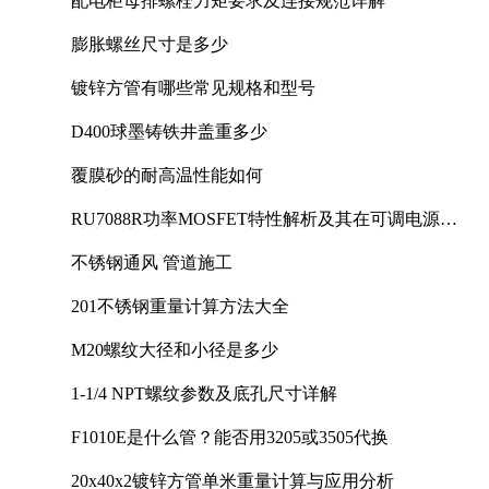
配电柜母排螺栓力矩要求及连接规范详解
膨胀螺丝尺寸是多少
镀锌方管有哪些常见规格和型号
D400球墨铸铁井盖重多少
覆膜砂的耐高温性能如何
RU7088R功率MOSFET特性解析及其在可调电源设
计中的实践
不锈钢通风 管道施工
201不锈钢重量计算方法大全
M20螺纹大径和小径是多少
1-1/4 NPT螺纹参数及底孔尺寸详解
F1010E是什么管？能否用3205或3505代换
20x40x2镀锌方管单米重量计算与应用分析