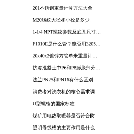
201不锈钢重量计算方法大全
M20螺纹大径和小径是多少
1-1/4 NPT螺纹参数及底孔尺寸详
解
F1010E是什么管？能否用3205或
3505代换
20x40x2镀锌方管单米重量计算
与应用分析
抗渗混凝土中P6和P8膨胀剂分别
加多少
法兰PN25和PN16有什么区别
消费者对洗衣机的核心需求调研
与分析
U型螺栓的国家标准
煤矿用电热取暖器是否符合防爆
电气设备标准
照明母线槽的主要作用是什么