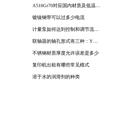
A516Gr70对应国内材质及低温冲
击要求解析
镀镍钢带可以过多少电流
计量泵如何达到控制和调节流量
的目的
联轴器的轴孔形式有三种：Y
型、J型、Z型
不锈钢材质厚度允许误差是多少
复印机出租有哪些常见模式
溶于水的润滑剂的种类