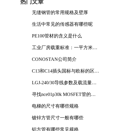
热门文章
无缝钢管的常用规格及壁厚
生活中常见的传感器有哪些呢
PE100管材的含义是什么
工业厂房载重标准：一平方米能
承受多少公斤
CONOSTAN公司简介
C13和C14插头国标与欧标的区别
及其标准解析
LGJ-240/30导线参数及载流量解
析
寻找nce01p30k MOSFET管的合
适替代型号
电梯的尺寸有哪些规格
镀锌方管尺寸一般有哪些
铝方管有哪些常见规格