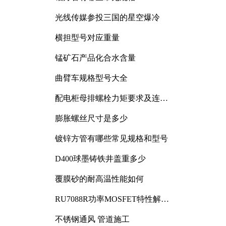
光线传媒参投三国的星空爆冷
横担型号对应重量
锰矿石产品化合水含量
曲臂车规格型号大全
配电柜母排螺栓力矩要求及连接
规范详解
膨胀螺丝尺寸是多少
镀锌方管有哪些常见规格和型号
D400球墨铸铁井盖重多少
覆膜砂的耐高温性能如何
RU7088R功率MOSFET特性解析
及其在可调电源设计中的实践
不锈钢通风 管道施工