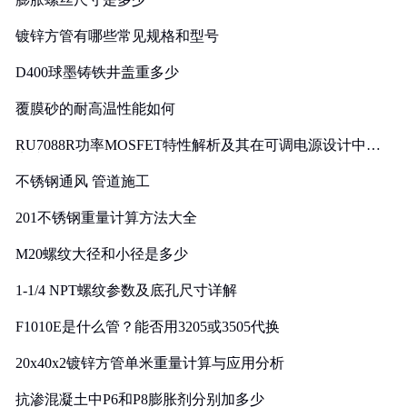
镀锌方管有哪些常见规格和型号
D400球墨铸铁井盖重多少
覆膜砂的耐高温性能如何
RU7088R功率MOSFET特性解析及其在可调电源设计中的
实践
不锈钢通风 管道施工
201不锈钢重量计算方法大全
M20螺纹大径和小径是多少
1-1/4 NPT螺纹参数及底孔尺寸详解
F1010E是什么管？能否用3205或3505代换
20x40x2镀锌方管单米重量计算与应用分析
抗渗混凝土中P6和P8膨胀剂分别加多少