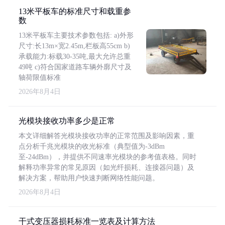
13米平板车的标准尺寸和载重参
数
13米平板车主要技术参数包括: a)外形
尺寸:长13m×宽2.45m,栏板高55cm b)
承载能力:标载30-35吨,最大允许总重
49吨 c)符合国家道路车辆外廓尺寸及
轴荷限值标准
2026年8月4日
光模块接收功率多少是正常
本文详细解答光模块接收功率的正常范围及影响因素，重
点分析千兆光模块的收光标准（典型值为-3dBm
至-24dBm），并提供不同速率光模块的参考值表格。同时
解释功率异常的常见原因（如光纤损耗、连接器问题）及
解决方案，帮助用户快速判断网络性能问题。
2026年8月4日
干式变压器损耗标准一览表及计算方法