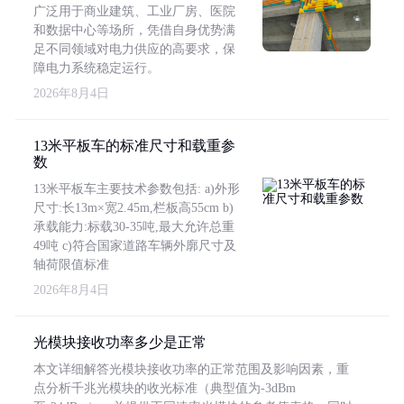
广泛用于商业建筑、工业厂房、医院
和数据中心等场所，凭借自身优势满
足不同领域对电力供应的高要求，保
障电力系统稳定运行。
2026年8月4日
13米平板车的标准尺寸和载重参
数
13米平板车主要技术参数包括: a)外形
尺寸:长13m×宽2.45m,栏板高55cm b)
承载能力:标载30-35吨,最大允许总重
49吨 c)符合国家道路车辆外廓尺寸及
轴荷限值标准
2026年8月4日
光模块接收功率多少是正常
本文详细解答光模块接收功率的正常范围及影响因素，重
点分析千兆光模块的收光标准（典型值为-3dBm