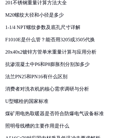
201不锈钢重量计算方法大全
M20螺纹大径和小径是多少
1-1/4 NPT螺纹参数及底孔尺寸详解
F1010E是什么管？能否用3205或3505代换
20x40x2镀锌方管单米重量计算与应用分析
抗渗混凝土中P6和P8膨胀剂分别加多少
法兰PN25和PN16有什么区别
消费者对洗衣机的核心需求调研与分析
U型螺栓的国家标准
煤矿用电热取暖器是否符合防爆电气设备标准
照明母线槽的主要作用是什么