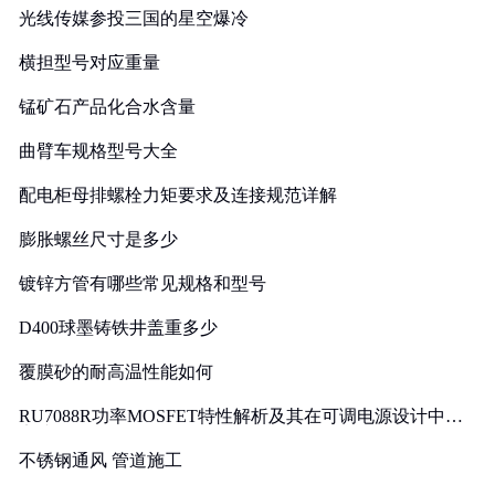
光线传媒参投三国的星空爆冷
横担型号对应重量
锰矿石产品化合水含量
曲臂车规格型号大全
配电柜母排螺栓力矩要求及连接规范详解
膨胀螺丝尺寸是多少
镀锌方管有哪些常见规格和型号
D400球墨铸铁井盖重多少
覆膜砂的耐高温性能如何
RU7088R功率MOSFET特性解析及其在可调电源设计中的
实践
不锈钢通风 管道施工