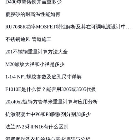
D400球墨铸铁井盖重多少
覆膜砂的耐高温性能如何
RU7088R功率MOSFET特性解析及其在可调电源设计中的
实践
不锈钢通风 管道施工
201不锈钢重量计算方法大全
M20螺纹大径和小径是多少
1-1/4 NPT螺纹参数及底孔尺寸详解
F1010E是什么管？能否用3205或3505代换
20x40x2镀锌方管单米重量计算与应用分析
抗渗混凝土中P6和P8膨胀剂分别加多少
法兰PN25和PN16有什么区别
消费者对洗衣机的核心需求调研与分析