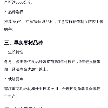
产可达3000公斤。
2. 品种选择
推荐'章姬'、'红颜'等日系品种，注意实行轮作制度防控土传
病害。
三、早实枣树品种
1. 生长特性
冬枣、骏枣等优良品种嫁接苗第3年可投产，5年进入盛果
期，经济寿命达20年以上。
2. 栽培要点
需注重花期环剥和开甲技术应用，合理控制负载量保障连
年丰产。