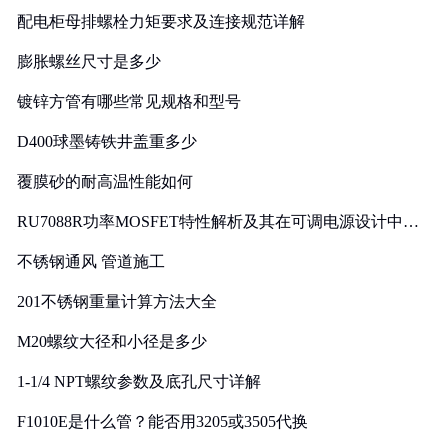
配电柜母排螺栓力矩要求及连接规范详解
膨胀螺丝尺寸是多少
镀锌方管有哪些常见规格和型号
D400球墨铸铁井盖重多少
覆膜砂的耐高温性能如何
RU7088R功率MOSFET特性解析及其在可调电源设计中的
实践
不锈钢通风 管道施工
201不锈钢重量计算方法大全
M20螺纹大径和小径是多少
1-1/4 NPT螺纹参数及底孔尺寸详解
F1010E是什么管？能否用3205或3505代换