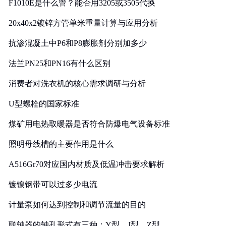
F1010E是什么管？能否用3205或3505代换
20x40x2镀锌方管单米重量计算与应用分析
抗渗混凝土中P6和P8膨胀剂分别加多少
法兰PN25和PN16有什么区别
消费者对洗衣机的核心需求调研与分析
U型螺栓的国家标准
煤矿用电热取暖器是否符合防爆电气设备标准
照明母线槽的主要作用是什么
A516Gr70对应国内材质及低温冲击要求解析
镀镍钢带可以过多少电流
计量泵如何达到控制和调节流量的目的
联轴器的轴孔形式有三种：Y型、J型、Z型