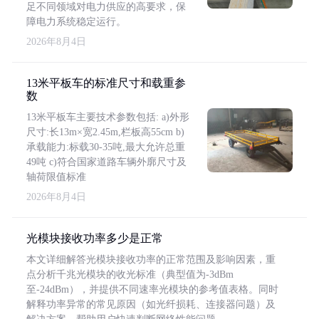
足不同领域对电力供应的高要求，保
障电力系统稳定运行。
2026年8月4日
13米平板车的标准尺寸和载重参
数
13米平板车主要技术参数包括: a)外形
尺寸:长13m×宽2.45m,栏板高55cm b)
承载能力:标载30-35吨,最大允许总重
49吨 c)符合国家道路车辆外廓尺寸及
轴荷限值标准
2026年8月4日
光模块接收功率多少是正常
本文详细解答光模块接收功率的正常范围及影响因素，重
点分析千兆光模块的收光标准（典型值为-3dBm
至-24dBm），并提供不同速率光模块的参考值表格。同时
解释功率异常的常见原因（如光纤损耗、连接器问题）及