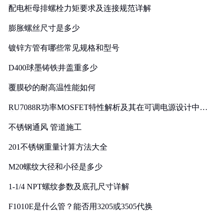
配电柜母排螺栓力矩要求及连接规范详解
膨胀螺丝尺寸是多少
镀锌方管有哪些常见规格和型号
D400球墨铸铁井盖重多少
覆膜砂的耐高温性能如何
RU7088R功率MOSFET特性解析及其在可调电源设计中的
实践
不锈钢通风 管道施工
201不锈钢重量计算方法大全
M20螺纹大径和小径是多少
1-1/4 NPT螺纹参数及底孔尺寸详解
F1010E是什么管？能否用3205或3505代换