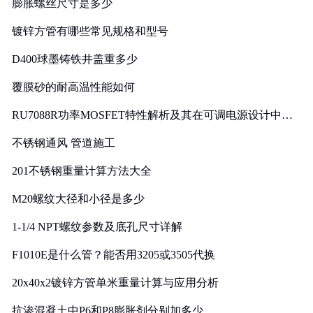
膨胀螺丝尺寸是多少
镀锌方管有哪些常见规格和型号
D400球墨铸铁井盖重多少
覆膜砂的耐高温性能如何
RU7088R功率MOSFET特性解析及其在可调电源设计中的
实践
不锈钢通风 管道施工
201不锈钢重量计算方法大全
M20螺纹大径和小径是多少
1-1/4 NPT螺纹参数及底孔尺寸详解
F1010E是什么管？能否用3205或3505代换
20x40x2镀锌方管单米重量计算与应用分析
抗渗混凝土中P6和P8膨胀剂分别加多少