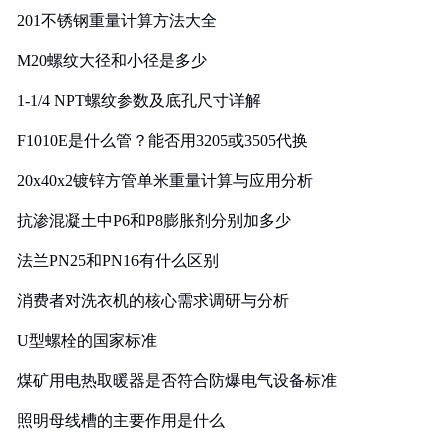
201不锈钢重量计算方法大全
M20螺纹大径和小径是多少
1-1/4 NPT螺纹参数及底孔尺寸详解
F1010E是什么管？能否用3205或3505代换
20x40x2镀锌方管单米重量计算与应用分析
抗渗混凝土中P6和P8膨胀剂分别加多少
法兰PN25和PN16有什么区别
消费者对洗衣机的核心需求调研与分析
U型螺栓的国家标准
煤矿用电热取暖器是否符合防爆电气设备标准
照明母线槽的主要作用是什么