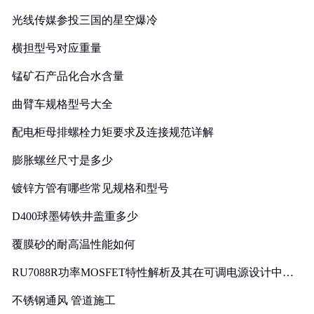
光线传媒参投三国的星空爆冷
横担型号对应重量
锰矿石产品化合水含量
曲臂车规格型号大全
配电柜母排螺栓力矩要求及连接规范详解
膨胀螺丝尺寸是多少
镀锌方管有哪些常见规格和型号
D400球墨铸铁井盖重多少
覆膜砂的耐高温性能如何
RU7088R功率MOSFET特性解析及其在可调电源设计中的
实践
不锈钢通风 管道施工