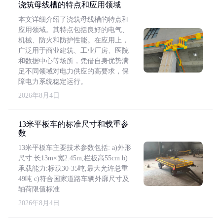
浇筑母线槽的特点和应用领域
本文详细介绍了浇筑母线槽的特点和
应用领域。其特点包括良好的电气、
机械、防火和防护性能。在应用上，
广泛用于商业建筑、工业厂房、医院
和数据中心等场所，凭借自身优势满
足不同领域对电力供应的高要求，保
障电力系统稳定运行。
2026年8月4日
13米平板车的标准尺寸和载重参
数
13米平板车主要技术参数包括: a)外形
尺寸:长13m×宽2.45m,栏板高55cm b)
承载能力:标载30-35吨,最大允许总重
49吨 c)符合国家道路车辆外廓尺寸及
轴荷限值标准
2026年8月4日