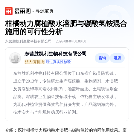
寻源宝典
柑橘动力腐植酸水溶肥与碳酸氢铵混合
施用的可行性分析
东营胜凯利生物科技有限公司
·
2026-08-04 08:00:00
东营胜凯利生物科技有限公司
咨询
进店
法人:齐德成
通过真实性核验
东营胜凯利生物科技有限公司位于山东省广饶县陈官镇，
成立于2013年，专注研发生产腐殖酸、生物菌剂、水溶肥
及黄腐酸钾等高端农用制剂，涵盖叶面肥、土壤调理剂全
品类。深耕农业生物科技领域十载，依托自主研发体系，
为现代种植业提供高效营养解决方案，产品远销海内外，
技术实力与产能规模稳居行业前列。
介绍：
探讨柑橘动力腐植酸水溶肥与碳酸氢铵的协同施用效果。腐