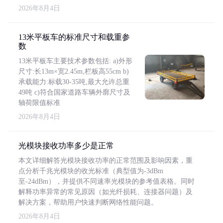
2026年8月4日
13米平板车的标准尺寸和载重参
数
13米平板车主要技术参数包括: a)外形
尺寸:长13m×宽2.45m,栏板高55cm b)
承载能力:标载30-35吨,最大允许总重
49吨 c)符合国家道路车辆外廓尺寸及
轴荷限值标准
2026年8月4日
光模块接收功率多少是正常
本文详细解答光模块接收功率的正常范围及影响因素，重
点分析千兆光模块的收光标准（典型值为-3dBm
至-24dBm），并提供不同速率光模块的参考值表格。同时
解释功率异常的常见原因（如光纤损耗、连接器问题）及
解决方案，帮助用户快速判断网络性能问题。
2026年8月4日