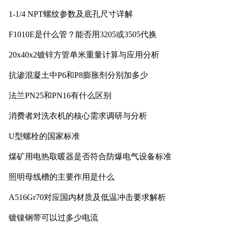
1-1/4 NPT螺纹参数及底孔尺寸详解
F1010E是什么管？能否用3205或3505代换
20x40x2镀锌方管单米重量计算与应用分析
抗渗混凝土中P6和P8膨胀剂分别加多少
法兰PN25和PN16有什么区别
消费者对洗衣机的核心需求调研与分析
U型螺栓的国家标准
煤矿用电热取暖器是否符合防爆电气设备标准
照明母线槽的主要作用是什么
A516Gr70对应国内材质及低温冲击要求解析
镀镍钢带可以过多少电流