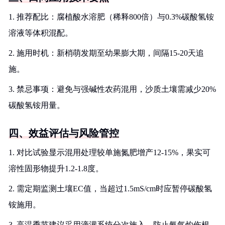
1. 推荐配比：腐植酸水溶肥（稀释800倍）与0.3%碳酸氢铵
溶液等体积混配。
2. 施用时机：新梢萌发期至幼果膨大期，间隔15-20天追
施。
3. 禁忌事项：避免与强碱性农药混用，沙质土壤需减少20%
碳酸氢铵用量。
四、效益评估与风险管控
1. 对比试验显示混用处理较单施氮肥增产12-15%，果实可
溶性固形物提升1.2-1.8度。
2. 需定期监测土壤EC值，当超过1.5mS/cm时应暂停碳酸氢
铵施用。
3. 高温季节建议采用滴灌系统分次施入，防止氨气灼伤根