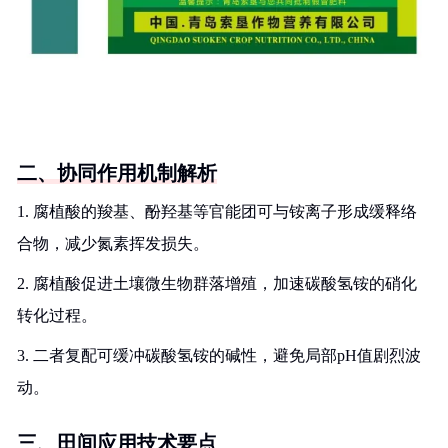
二、协同作用机制解析
1. 腐植酸的羧基、酚羟基等官能团可与铵离子形成缓释络
合物，减少氮素挥发损失。
2. 腐植酸促进土壤微生物群落增殖，加速碳酸氢铵的硝化
转化过程。
3. 二者复配可缓冲碳酸氢铵的碱性，避免局部pH值剧烈波
动。
三、田间应用技术要点