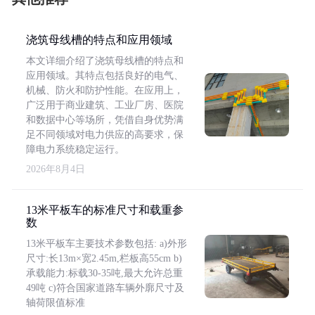
浇筑母线槽的特点和应用领域
本文详细介绍了浇筑母线槽的特点和
应用领域。其特点包括良好的电气、
机械、防火和防护性能。在应用上，
广泛用于商业建筑、工业厂房、医院
和数据中心等场所，凭借自身优势满
足不同领域对电力供应的高要求，保
障电力系统稳定运行。
2026年8月4日
13米平板车的标准尺寸和载重参
数
13米平板车主要技术参数包括: a)外形
尺寸:长13m×宽2.45m,栏板高55cm b)
承载能力:标载30-35吨,最大允许总重
49吨 c)符合国家道路车辆外廓尺寸及
轴荷限值标准