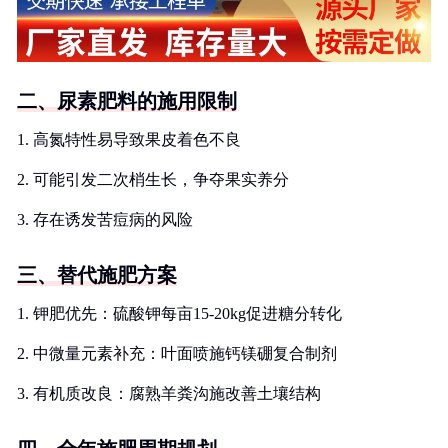
二、尿素肥料的施用限制
1. 高氮特性易导致果皮着色不良
2. 可能引发二次梢生长，争夺果实养分
3. 存在诱发苦痘病的风险
三、替代施肥方案
1. 钾肥优先：硫酸钾每亩15-20kg促进糖分转化
2. 中微量元素补充：叶面喷施钙镁硼复合制剂
3. 有机质改良：腐熟羊粪沟施改善土壤结构