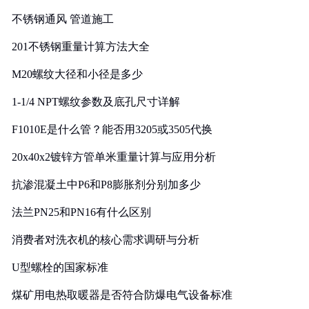
实践
不锈钢通风 管道施工
201不锈钢重量计算方法大全
M20螺纹大径和小径是多少
1-1/4 NPT螺纹参数及底孔尺寸详解
F1010E是什么管？能否用3205或3505代换
20x40x2镀锌方管单米重量计算与应用分析
抗渗混凝土中P6和P8膨胀剂分别加多少
法兰PN25和PN16有什么区别
消费者对洗衣机的核心需求调研与分析
U型螺栓的国家标准
煤矿用电热取暖器是否符合防爆电气设备标准