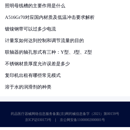
照明母线槽的主要作用是什么
A516Gr70对应国内材质及低温冲击要求解析
镀镍钢带可以过多少电流
计量泵如何达到控制和调节流量的目的
联轴器的轴孔形式有三种：Y型、J型、Z型
不锈钢材质厚度允许误差是多少
复印机出租有哪些常见模式
溶于水的润滑剂的种类
药品医疗器械网络信息服务备案(京)网药械信息备字（2021）第00159号
京ICP证030173号
京公网安备11000002000001号