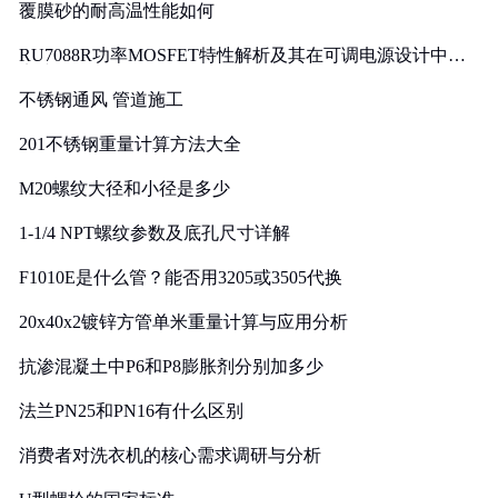
覆膜砂的耐高温性能如何
RU7088R功率MOSFET特性解析及其在可调电源设计中的
实践
不锈钢通风 管道施工
201不锈钢重量计算方法大全
M20螺纹大径和小径是多少
1-1/4 NPT螺纹参数及底孔尺寸详解
F1010E是什么管？能否用3205或3505代换
20x40x2镀锌方管单米重量计算与应用分析
抗渗混凝土中P6和P8膨胀剂分别加多少
法兰PN25和PN16有什么区别
消费者对洗衣机的核心需求调研与分析