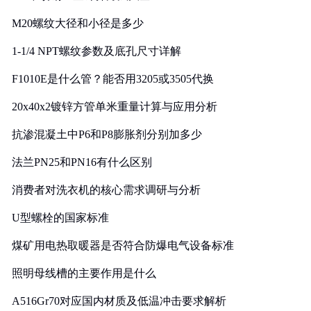
M20螺纹大径和小径是多少
1-1/4 NPT螺纹参数及底孔尺寸详解
F1010E是什么管？能否用3205或3505代换
20x40x2镀锌方管单米重量计算与应用分析
抗渗混凝土中P6和P8膨胀剂分别加多少
法兰PN25和PN16有什么区别
消费者对洗衣机的核心需求调研与分析
U型螺栓的国家标准
煤矿用电热取暖器是否符合防爆电气设备标准
照明母线槽的主要作用是什么
A516Gr70对应国内材质及低温冲击要求解析