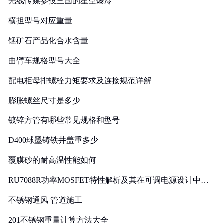
光线传媒参投三国的星空爆冷
横担型号对应重量
锰矿石产品化合水含量
曲臂车规格型号大全
配电柜母排螺栓力矩要求及连接规范详解
膨胀螺丝尺寸是多少
镀锌方管有哪些常见规格和型号
D400球墨铸铁井盖重多少
覆膜砂的耐高温性能如何
RU7088R功率MOSFET特性解析及其在可调电源设计中的
实践
不锈钢通风 管道施工
201不锈钢重量计算方法大全