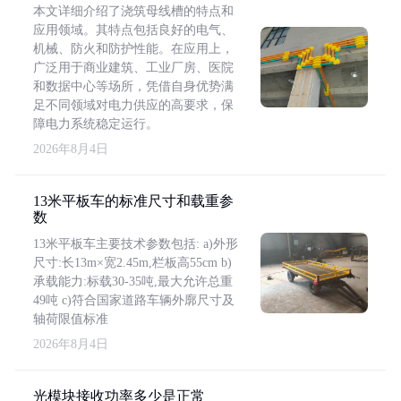
本文详细介绍了浇筑母线槽的特点和
应用领域。其特点包括良好的电气、
机械、防火和防护性能。在应用上，
广泛用于商业建筑、工业厂房、医院
和数据中心等场所，凭借自身优势满
足不同领域对电力供应的高要求，保
障电力系统稳定运行。
2026年8月4日
13米平板车的标准尺寸和载重参
数
13米平板车主要技术参数包括: a)外形
尺寸:长13m×宽2.45m,栏板高55cm b)
承载能力:标载30-35吨,最大允许总重
49吨 c)符合国家道路车辆外廓尺寸及
轴荷限值标准
2026年8月4日
光模块接收功率多少是正常