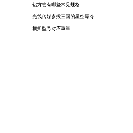
铝方管有哪些常见规格
光线传媒参投三国的星空爆冷
横担型号对应重量
锰矿石产品化合水含量
曲臂车规格型号大全
配电柜母排螺栓力矩要求及连接
规范详解
膨胀螺丝尺寸是多少
镀锌方管有哪些常见规格和型号
D400球墨铸铁井盖重多少
覆膜砂的耐高温性能如何
RU7088R功率MOSFET特性解析
及其在可调电源设计中的实践