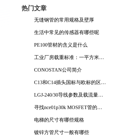
热门文章
无缝钢管的常用规格及壁厚
生活中常见的传感器有哪些呢
PE100管材的含义是什么
工业厂房载重标准：一平方米能
承受多少公斤
CONOSTAN公司简介
C13和C14插头国标与欧标的区别
及其标准解析
LGJ-240/30导线参数及载流量解
析
寻找nce01p30k MOSFET管的合
适替代型号
电梯的尺寸有哪些规格
镀锌方管尺寸一般有哪些