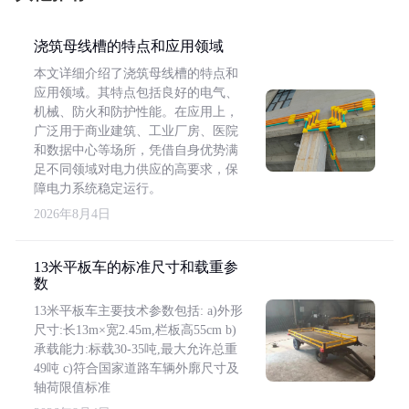
浇筑母线槽的特点和应用领域
本文详细介绍了浇筑母线槽的特点和
应用领域。其特点包括良好的电气、
机械、防火和防护性能。在应用上，
广泛用于商业建筑、工业厂房、医院
和数据中心等场所，凭借自身优势满
足不同领域对电力供应的高要求，保
障电力系统稳定运行。
2026年8月4日
13米平板车的标准尺寸和载重参
数
13米平板车主要技术参数包括: a)外形
尺寸:长13m×宽2.45m,栏板高55cm b)
承载能力:标载30-35吨,最大允许总重
49吨 c)符合国家道路车辆外廓尺寸及
轴荷限值标准