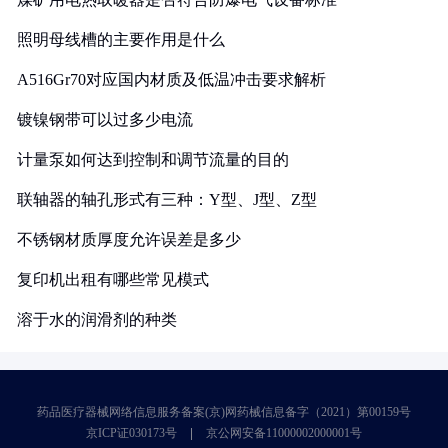
照明母线槽的主要作用是什么
A516Gr70对应国内材质及低温冲击要求解析
镀镍钢带可以过多少电流
计量泵如何达到控制和调节流量的目的
联轴器的轴孔形式有三种：Y型、J型、Z型
不锈钢材质厚度允许误差是多少
复印机出租有哪些常见模式
溶于水的润滑剂的种类
药品医疗器械网络信息服务备案(京)网药械信息备字（2021）第00159号
京ICP证030173号
京公网安备11000002000001号