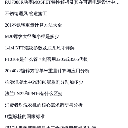
RU7088R功率MOSFET特性解析及其在可调电源设计中的
实践
不锈钢通风 管道施工
201不锈钢重量计算方法大全
M20螺纹大径和小径是多少
1-1/4 NPT螺纹参数及底孔尺寸详解
F1010E是什么管？能否用3205或3505代换
20x40x2镀锌方管单米重量计算与应用分析
抗渗混凝土中P6和P8膨胀剂分别加多少
法兰PN25和PN16有什么区别
消费者对洗衣机的核心需求调研与分析
U型螺栓的国家标准
煤矿用电热取暖器是否符合防爆电气设备标准