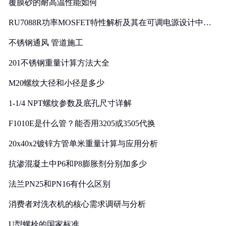
覆膜砂的耐高温性能如何
RU7088R功率MOSFET特性解析及其在可调电源设计中的
实践
不锈钢通风 管道施工
201不锈钢重量计算方法大全
M20螺纹大径和小径是多少
1-1/4 NPT螺纹参数及底孔尺寸详解
F1010E是什么管？能否用3205或3505代换
20x40x2镀锌方管单米重量计算与应用分析
抗渗混凝土中P6和P8膨胀剂分别加多少
法兰PN25和PN16有什么区别
消费者对洗衣机的核心需求调研与分析
U型螺栓的国家标准