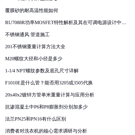
覆膜砂的耐高温性能如何
RU7088R功率MOSFET特性解析及其在可调电源设计中的
实践
不锈钢通风 管道施工
201不锈钢重量计算方法大全
M20螺纹大径和小径是多少
1-1/4 NPT螺纹参数及底孔尺寸详解
F1010E是什么管？能否用3205或3505代换
20x40x2镀锌方管单米重量计算与应用分析
抗渗混凝土中P6和P8膨胀剂分别加多少
法兰PN25和PN16有什么区别
消费者对洗衣机的核心需求调研与分析