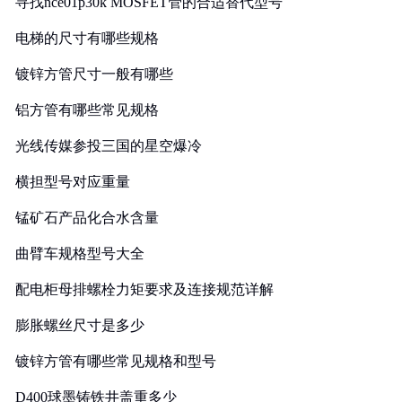
寻找nce01p30k MOSFET管的合适替代型号
电梯的尺寸有哪些规格
镀锌方管尺寸一般有哪些
铝方管有哪些常见规格
光线传媒参投三国的星空爆冷
横担型号对应重量
锰矿石产品化合水含量
曲臂车规格型号大全
配电柜母排螺栓力矩要求及连接规范详解
膨胀螺丝尺寸是多少
镀锌方管有哪些常见规格和型号
D400球墨铸铁井盖重多少