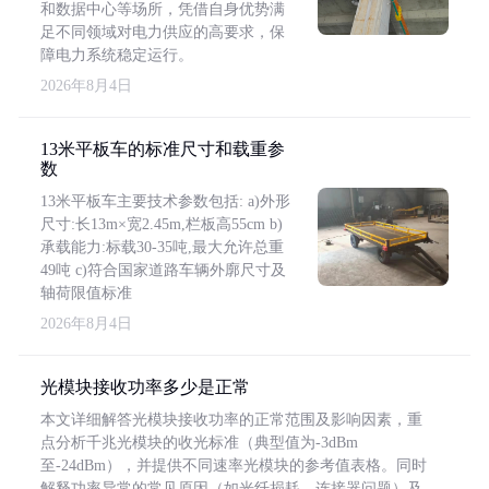
和数据中心等场所，凭借自身优势满
足不同领域对电力供应的高要求，保
障电力系统稳定运行。
2026年8月4日
13米平板车的标准尺寸和载重参
数
13米平板车主要技术参数包括: a)外形
尺寸:长13m×宽2.45m,栏板高55cm b)
承载能力:标载30-35吨,最大允许总重
49吨 c)符合国家道路车辆外廓尺寸及
轴荷限值标准
2026年8月4日
光模块接收功率多少是正常
本文详细解答光模块接收功率的正常范围及影响因素，重
点分析千兆光模块的收光标准（典型值为-3dBm
至-24dBm），并提供不同速率光模块的参考值表格。同时
解释功率异常的常见原因（如光纤损耗、连接器问题）及