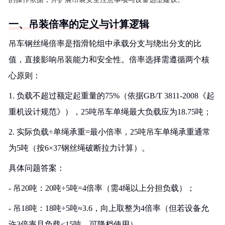
一、吊装倍率的定义与计算逻辑
吊车钢丝绳倍率是指滑轮组中承载分支与绕出分支的比
值，直接影响吊装能力和安全性。倍率选择需遵循两个核
心原则：
1. 负载不超过额定起重量的75%（依据GB/T 3811-2008《起
重机设计规范》），25吨吊车单绳最大负载应为18.75吨；
2. 实际负载÷单绳承重=最小倍率，25吨吊车单绳承重通常
为5吨（按6×37钢丝绳破断拉力计算）。
具体问题答案：
- 吊20吨：20吨÷5吨=4倍率（需4绳以上分担负载）；
- 吊18吨：18吨÷5吨≈3.6，向上取整为4倍率（但若设备允
许3倍率且负载≤15吨，可降档使用）。