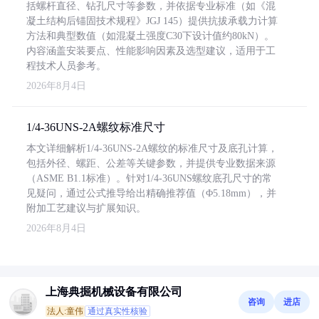
括螺杆直径、钻孔尺寸等参数，并依据专业标准（如《混
凝土结构后锚固技术规程》JGJ 145）提供抗拔承载力计算
方法和典型数值（如混凝土强度C30下设计值约80kN）。
内容涵盖安装要点、性能影响因素及选型建议，适用于工
程技术人员参考。
2026年8月4日
1/4-36UNS-2A螺纹标准尺寸
本文详细解析1/4-36UNS-2A螺纹的标准尺寸及底孔计算，
包括外径、螺距、公差等关键参数，并提供专业数据来源
（ASME B1.1标准）。针对1/4-36UNS螺纹底孔尺寸的常
见疑问，通过公式推导给出精确推荐值（Φ5.18mm），并
附加工艺建议与扩展知识。
2026年8月4日
上海典掘机械设备有限公司
咨询
进店
法人:童伟
通过真实性核验