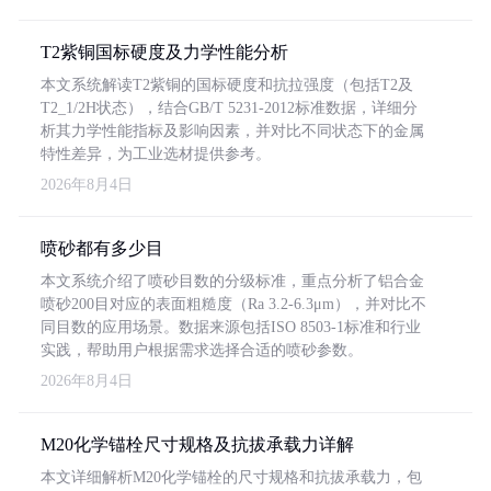
T2紫铜国标硬度及力学性能分析
本文系统解读T2紫铜的国标硬度和抗拉强度（包括T2及
T2_1/2H状态），结合GB/T 5231-2012标准数据，详细分
析其力学性能指标及影响因素，并对比不同状态下的金属
特性差异，为工业选材提供参考。
2026年8月4日
喷砂都有多少目
本文系统介绍了喷砂目数的分级标准，重点分析了铝合金
喷砂200目对应的表面粗糙度（Ra 3.2-6.3μm），并对比不
同目数的应用场景。数据来源包括ISO 8503-1标准和行业
实践，帮助用户根据需求选择合适的喷砂参数。
2026年8月4日
M20化学锚栓尺寸规格及抗拔承载力详解
本文详细解析M20化学锚栓的尺寸规格和抗拔承载力，包