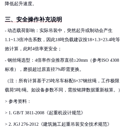
降低起升速度。
三、安全操作补充说明
- 动态载荷影响：实际吊装中，突然起升或制动会产生
1.1~1.3倍冲击系数，因此18吨负载建议按18×1.3=23.4吨等
效计算，此时4倍率更安全；
- 钢丝绳选型：4倍率作业推荐直径≥20mm（参考ISO 4308
标准），磨损超过原直径7%即需更换。
（注：所有计算基于25吨吊车标配6×37钢丝绳，工作极限
载荷5吨/绳。如设备参数不同，需按铭牌数据重新核算。）
> 参考资料：
> 1. GB/T 3811-2008《起重机设计规范》
> 2. JGJ 276-2012《建筑施工起重吊装安全技术规范》