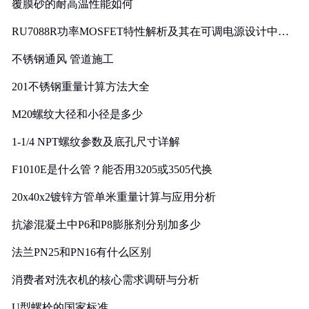
覆膜砂的耐高温性能如何
RU7088R功率MOSFET特性解析及其在可调电源设计中的
实践
不锈钢通风 管道施工
201不锈钢重量计算方法大全
M20螺纹大径和小径是多少
1-1/4 NPT螺纹参数及底孔尺寸详解
F1010E是什么管？能否用3205或3505代换
20x40x2镀锌方管单米重量计算与应用分析
抗渗混凝土中P6和P8膨胀剂分别加多少
法兰PN25和PN16有什么区别
消费者对洗衣机的核心需求调研与分析
U型螺栓的国家标准