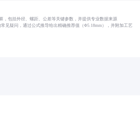
底孔计算，包括外径、螺距、公差等关键参数，并提供专业数据来源
孔尺寸的常见疑问，通过公式推导给出精确推荐值（Φ5.18mm），并附加工艺
药品医疗器械网络信息服务备案(京)网药械信息备字（2021）第00159号
京ICP证030173号
京公网安备11000002000001号