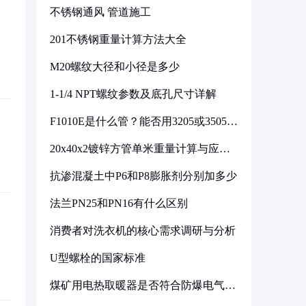
不锈钢通风 管道施工
201不锈钢重量计算方法大全
M20螺纹大径和小径是多少
1-1/4 NPT螺纹参数及底孔尺寸详解
F1010E是什么管？能否用3205或3505代
换
20x40x2镀锌方管单米重量计算与应用
分析
抗渗混凝土中P6和P8膨胀剂分别加多少
法兰PN25和PN16有什么区别
消费者对洗衣机的核心需求调研与分析
U型螺栓的国家标准
煤矿用电热取暖器是否符合防爆电气设
备标准