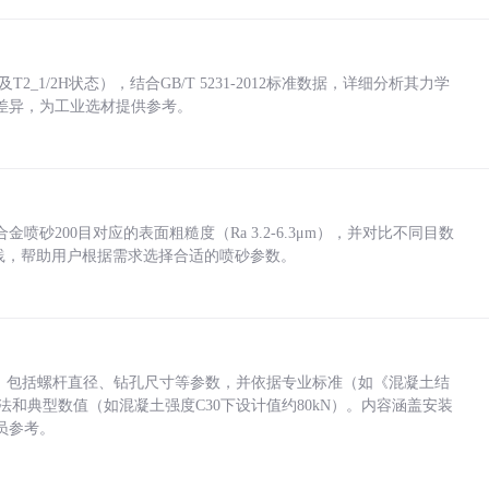
_1/2H状态），结合GB/T 5231-2012标准数据，详细分析其力学
差异，为工业选材提供参考。
砂200目对应的表面粗糙度（Ra 3.2-6.3μm），并对比不同目数
业实践，帮助用户根据需求选择合适的喷砂参数。
力，包括螺杆直径、钻孔尺寸等参数，并依据专业标准（如《混凝土结
方法和典型数值（如混凝土强度C30下设计值约80kN）。内容涵盖安装
员参考。