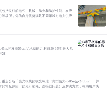
点包括良好的电气、机械、防火和防护性能。在应
心等场所，凭借自身优势满足不同领域对电力供应
5m,栏板高55cm b)承载能力:标载30-35吨,最大允
标准
点分析千兆光模块的收光标准（典型值为-3dBm至-24dBm），并
常的常见原因（如光纤损耗、连接器问题）及解决方案，帮助用户快