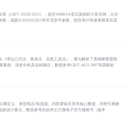
/T 10228-2015），提供1000kVA变压器损耗计算实例，分步
，涵盖SCB10/SCB13等常见型号参数，指导用户快速掌握变压器
法（理论公式法、查表法、在线工具法），重点解析了黄铜棒密度取
计算案例、误差分析及选材建议，数据参考GB/T 4423-2007等国家标
括各引脚定义、典型电压/电流值、内部逻辑关系等核心数据，并附引脚参
电路设计要点，数据参考自杭州士兰微电子官方规格书（版本