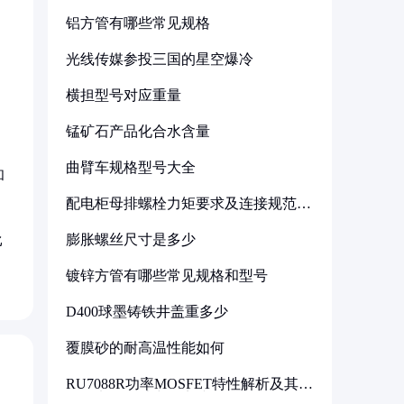
铝方管有哪些常见规格
光线传媒参投三国的星空爆冷
横担型号对应重量
锰矿石产品化合水含量
曲臂车规格型号大全
和
配电柜母排螺栓力矩要求及连接规范详
解
膨胀螺丝尺寸是多少
比
镀锌方管有哪些常见规格和型号
D400球墨铸铁井盖重多少
覆膜砂的耐高温性能如何
RU7088R功率MOSFET特性解析及其在
可调电源设计中的实践