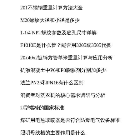
201不锈钢重量计算方法大全
M20螺纹大径和小径是多少
1-1/4 NPT螺纹参数及底孔尺寸详解
F1010E是什么管？能否用3205或3505代换
20x40x2镀锌方管单米重量计算与应用分析
抗渗混凝土中P6和P8膨胀剂分别加多少
法兰PN25和PN16有什么区别
消费者对洗衣机的核心需求调研与分析
U型螺栓的国家标准
煤矿用电热取暖器是否符合防爆电气设备标准
照明母线槽的主要作用是什么