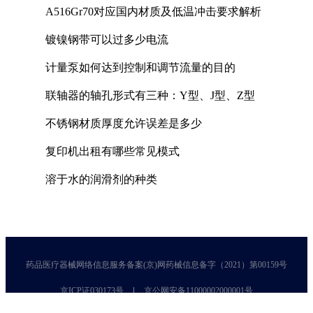
A516Gr70对应国内材质及低温冲击要求解析
镀镍钢带可以过多少电流
计量泵如何达到控制和调节流量的目的
联轴器的轴孔形式有三种：Y型、J型、Z型
不锈钢材质厚度允许误差是多少
复印机出租有哪些常见模式
溶于水的润滑剂的种类
药品医疗器械网络信息服务备案(京)网药械信息备字（2021）第00159号
京ICP证030173号
京公网安备11000002000001号