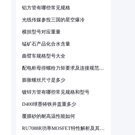
铝方管有哪些常见规格
光线传媒参投三国的星空爆冷
横担型号对应重量
锰矿石产品化合水含量
曲臂车规格型号大全
配电柜母排螺栓力矩要求及连接规范详
解
膨胀螺丝尺寸是多少
镀锌方管有哪些常见规格和型号
D400球墨铸铁井盖重多少
覆膜砂的耐高温性能如何
RU7088R功率MOSFET特性解析及其在
可调电源设计中的实践