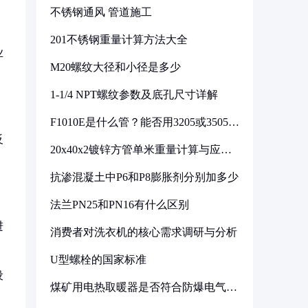
不锈钢通风 管道施工
201不锈钢重量计算方法大全
业
M20螺纹大径和小径是多少
1-1/4 NPT螺纹参数及底孔尺寸详解
F1010E是什么管？能否用3205或3505代
换
反
20x40x2镀锌方管单米重量计算与应用
分析
抗渗混凝土中P6和P8膨胀剂分别加多少
法兰PN25和PN16有什么区别
进
消费者对洗衣机的核心需求调研与分析
U型螺栓的国家标准
设
煤矿用电热取暖器是否符合防爆电气设
备标准