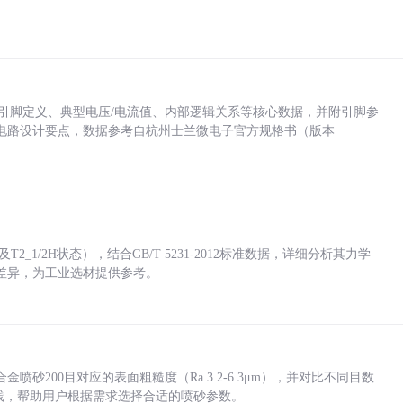
括各引脚定义、典型电压/电流值、内部逻辑关系等核心数据，并附引脚参
电路设计要点，数据参考自杭州士兰微电子官方规格书（版本
_1/2H状态），结合GB/T 5231-2012标准数据，详细分析其力学
差异，为工业选材提供参考。
砂200目对应的表面粗糙度（Ra 3.2-6.3μm），并对比不同目数
业实践，帮助用户根据需求选择合适的喷砂参数。