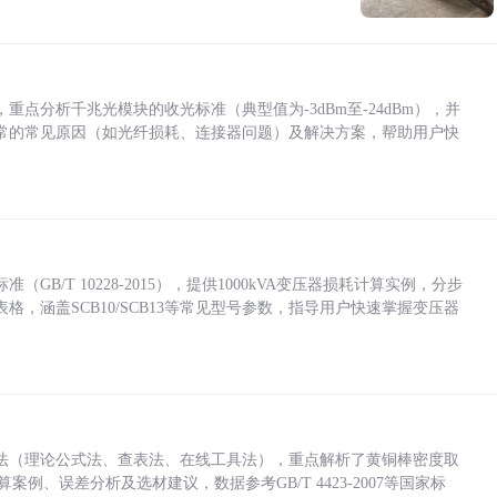
点分析千兆光模块的收光标准（典型值为-3dBm至-24dBm），并
常的常见原因（如光纤损耗、连接器问题）及解决方案，帮助用户快
/T 10228-2015），提供1000kVA变压器损耗计算实例，分步
，涵盖SCB10/SCB13等常见型号参数，指导用户快速掌握变压器
法（理论公式法、查表法、在线工具法），重点解析了黄铜棒密度取
计算案例、误差分析及选材建议，数据参考GB/T 4423-2007等国家标