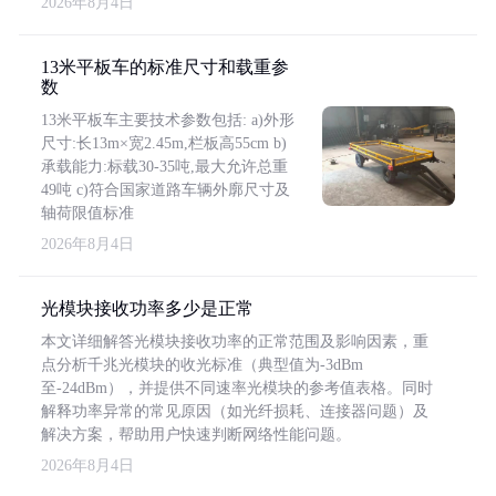
2026年8月4日
13米平板车的标准尺寸和载重参
数
13米平板车主要技术参数包括: a)外形
尺寸:长13m×宽2.45m,栏板高55cm b)
承载能力:标载30-35吨,最大允许总重
49吨 c)符合国家道路车辆外廓尺寸及
轴荷限值标准
2026年8月4日
光模块接收功率多少是正常
本文详细解答光模块接收功率的正常范围及影响因素，重
点分析千兆光模块的收光标准（典型值为-3dBm
至-24dBm），并提供不同速率光模块的参考值表格。同时
解释功率异常的常见原因（如光纤损耗、连接器问题）及
解决方案，帮助用户快速判断网络性能问题。
2026年8月4日