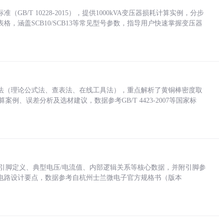
/T 10228-2015），提供1000kVA变压器损耗计算实例，分步
，涵盖SCB10/SCB13等常见型号参数，指导用户快速掌握变压器
法（理论公式法、查表法、在线工具法），重点解析了黄铜棒密度取
计算案例、误差分析及选材建议，数据参考GB/T 4423-2007等国家标
括各引脚定义、典型电压/电流值、内部逻辑关系等核心数据，并附引脚参
电路设计要点，数据参考自杭州士兰微电子官方规格书（版本