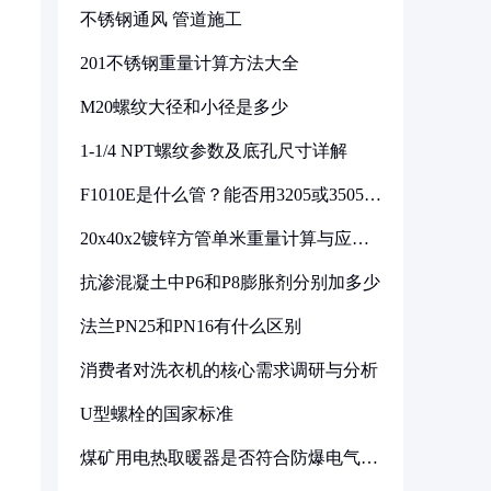
不锈钢通风 管道施工
201不锈钢重量计算方法大全
M20螺纹大径和小径是多少
1-1/4 NPT螺纹参数及底孔尺寸详解
F1010E是什么管？能否用3205或3505代
换
20x40x2镀锌方管单米重量计算与应用
分析
抗渗混凝土中P6和P8膨胀剂分别加多少
法兰PN25和PN16有什么区别
消费者对洗衣机的核心需求调研与分析
U型螺栓的国家标准
煤矿用电热取暖器是否符合防爆电气设
备标准