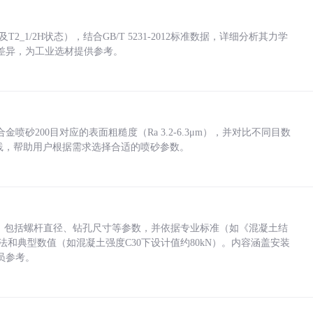
_1/2H状态），结合GB/T 5231-2012标准数据，详细分析其力学
差异，为工业选材提供参考。
砂200目对应的表面粗糙度（Ra 3.2-6.3μm），并对比不同目数
业实践，帮助用户根据需求选择合适的喷砂参数。
力，包括螺杆直径、钻孔尺寸等参数，并依据专业标准（如《混凝土结
方法和典型数值（如混凝土强度C30下设计值约80kN）。内容涵盖安装
员参考。