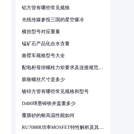
铝方管有哪些常见规格
光线传媒参投三国的星空爆冷
横担型号对应重量
锰矿石产品化合水含量
曲臂车规格型号大全
配电柜母排螺栓力矩要求及连接规范详
解
膨胀螺丝尺寸是多少
镀锌方管有哪些常见规格和型号
D400球墨铸铁井盖重多少
覆膜砂的耐高温性能如何
RU7088R功率MOSFET特性解析及其在
可调电源设计中的实践