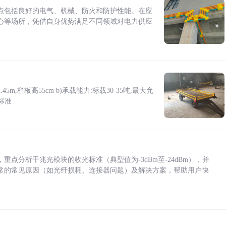
点包括良好的电气、机械、防火和防护性能。在应
心等场所，凭借自身优势满足不同领域对电力供应
5m,栏板高55cm b)承载能力:标载30-35吨,最大允
标准
点分析千兆光模块的收光标准（典型值为-3dBm至-24dBm），并
常的常见原因（如光纤损耗、连接器问题）及解决方案，帮助用户快