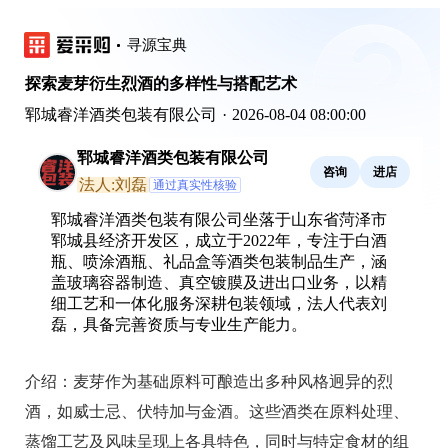
寻源宝典
探索麦芽衍生烈酒的多样性与搭配艺术
郓城睿洋酒类包装有限公司
·
2026-08-04 08:00:00
郓城睿洋酒类包装有限公司
咨询
进店
法人:刘磊
通过真实性核验
郓城睿洋酒类包装有限公司坐落于山东省菏泽市
郓城县经济开发区，成立于2022年，专注于白酒
瓶、喷涂酒瓶、礼品盒等酒类包装制品生产，涵
盖玻璃容器制造、真空镀膜及进出口业务，以精
细工艺和一体化服务深耕包装领域，法人代表刘
磊，具备完善资质与专业生产能力。
介绍：
麦芽作为基础原料可酿造出多种风格迥异的烈
酒，如威士忌、伏特加与金酒。这些酒类在原料处理、
蒸馏工艺及风味呈现上各具特色，同时与特定食材的组