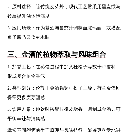
2. 原料选择：除传统麦芽外，现代工艺常采用黑麦或马
铃薯提升酒体饱满度
3. 应用场景：作为基酒与番茄汁调制血腥玛丽，或搭配
鱼子酱凸显食材本味
三、金酒的植物萃取与风味组合
1. 加香工艺：在蒸馏过程中加入杜松子等数十种香料，
形成复合植物香气
2. 类型划分：伦敦干金酒强调杜松子主导，荷兰金酒则
保留更多麦芽甜感
3. 饮用方案：纯饮时搭配柠檬皮增香，调制成金汤力可
平衡辛辣与清爽感
掌握不同烈酒的生产原理与风味特征，能够更科学地进