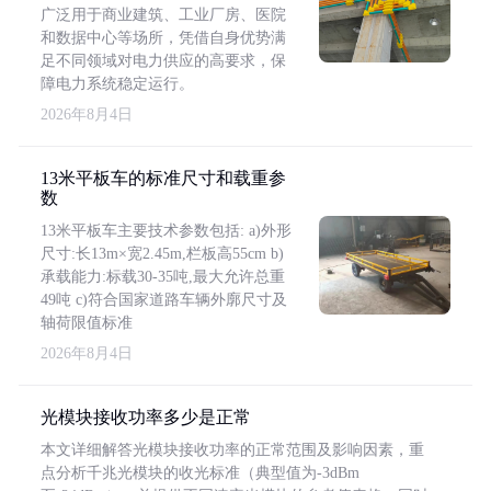
广泛用于商业建筑、工业厂房、医院
和数据中心等场所，凭借自身优势满
足不同领域对电力供应的高要求，保
障电力系统稳定运行。
2026年8月4日
13米平板车的标准尺寸和载重参
数
13米平板车主要技术参数包括: a)外形
尺寸:长13m×宽2.45m,栏板高55cm b)
承载能力:标载30-35吨,最大允许总重
49吨 c)符合国家道路车辆外廓尺寸及
轴荷限值标准
2026年8月4日
光模块接收功率多少是正常
本文详细解答光模块接收功率的正常范围及影响因素，重
点分析千兆光模块的收光标准（典型值为-3dBm