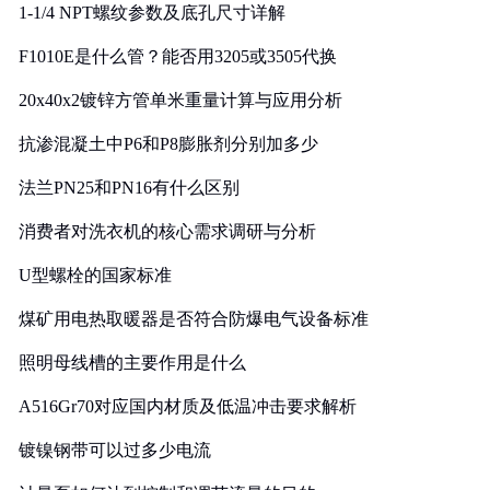
1-1/4 NPT螺纹参数及底孔尺寸详解
F1010E是什么管？能否用3205或3505代换
20x40x2镀锌方管单米重量计算与应用分析
抗渗混凝土中P6和P8膨胀剂分别加多少
法兰PN25和PN16有什么区别
消费者对洗衣机的核心需求调研与分析
U型螺栓的国家标准
煤矿用电热取暖器是否符合防爆电气设备标准
照明母线槽的主要作用是什么
A516Gr70对应国内材质及低温冲击要求解析
镀镍钢带可以过多少电流