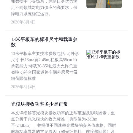
和数据中心等场所，凭借自身优势满
足不同领域对电力供应的高要求，保
障电力系统稳定运行。
2026年8月4日
13米平板车的标准尺寸和载重参
数
13米平板车主要技术参数包括: a)外形
尺寸:长13m×宽2.45m,栏板高55cm b)
承载能力:标载30-35吨,最大允许总重
49吨 c)符合国家道路车辆外廓尺寸及
轴荷限值标准
2026年8月4日
光模块接收功率多少是正常
本文详细解答光模块接收功率的正常范围及影响因素，重
点分析千兆光模块的收光标准（典型值为-3dBm
至-24dBm），并提供不同速率光模块的参考值表格。同时
解释功率异常的常见原因（如光纤损耗、连接器问题）及