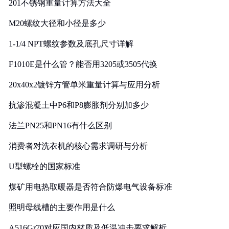
201不锈钢重量计算方法大全
M20螺纹大径和小径是多少
1-1/4 NPT螺纹参数及底孔尺寸详解
F1010E是什么管？能否用3205或3505代换
20x40x2镀锌方管单米重量计算与应用分析
抗渗混凝土中P6和P8膨胀剂分别加多少
法兰PN25和PN16有什么区别
消费者对洗衣机的核心需求调研与分析
U型螺栓的国家标准
煤矿用电热取暖器是否符合防爆电气设备标准
照明母线槽的主要作用是什么
A516Gr70对应国内材质及低温冲击要求解析