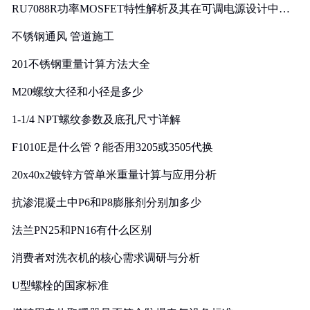
RU7088R功率MOSFET特性解析及其在可调电源设计中的
实践
不锈钢通风 管道施工
201不锈钢重量计算方法大全
M20螺纹大径和小径是多少
1-1/4 NPT螺纹参数及底孔尺寸详解
F1010E是什么管？能否用3205或3505代换
20x40x2镀锌方管单米重量计算与应用分析
抗渗混凝土中P6和P8膨胀剂分别加多少
法兰PN25和PN16有什么区别
消费者对洗衣机的核心需求调研与分析
U型螺栓的国家标准