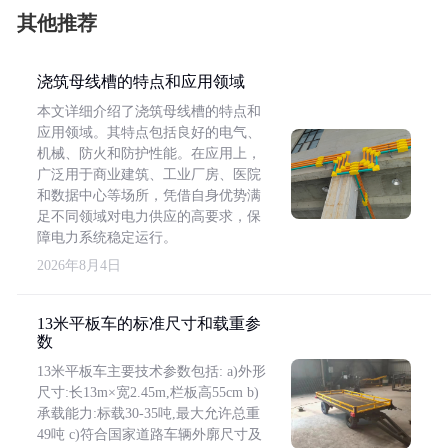
其他推荐
浇筑母线槽的特点和应用领域
本文详细介绍了浇筑母线槽的特点和
应用领域。其特点包括良好的电气、
机械、防火和防护性能。在应用上，
广泛用于商业建筑、工业厂房、医院
和数据中心等场所，凭借自身优势满
足不同领域对电力供应的高要求，保
障电力系统稳定运行。
2026年8月4日
13米平板车的标准尺寸和载重参
数
13米平板车主要技术参数包括: a)外形
尺寸:长13m×宽2.45m,栏板高55cm b)
承载能力:标载30-35吨,最大允许总重
49吨 c)符合国家道路车辆外廓尺寸及