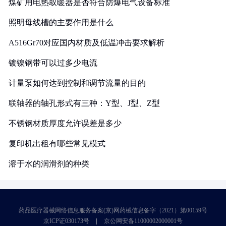
煤矿用电热取暖器是否符合防爆电气设备标准
照明母线槽的主要作用是什么
A516Gr70对应国内材质及低温冲击要求解析
镀镍钢带可以过多少电流
计量泵如何达到控制和调节流量的目的
联轴器的轴孔形式有三种：Y型、J型、Z型
不锈钢材质厚度允许误差是多少
复印机出租有哪些常见模式
溶于水的润滑剂的种类
药品医疗器械网络信息服务备案(京)网药械信息备字（2021）第00159号
京ICP证030173号
京公网安备11000002000001号