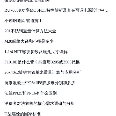
RU7088R功率MOSFET特性解析及其在可调电源设计中的
实践
不锈钢通风 管道施工
201不锈钢重量计算方法大全
M20螺纹大径和小径是多少
1-1/4 NPT螺纹参数及底孔尺寸详解
F1010E是什么管？能否用3205或3505代换
20x40x2镀锌方管单米重量计算与应用分析
抗渗混凝土中P6和P8膨胀剂分别加多少
法兰PN25和PN16有什么区别
消费者对洗衣机的核心需求调研与分析
U型螺栓的国家标准