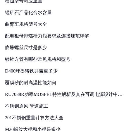
横担型号对应重量
锰矿石产品化合水含量
曲臂车规格型号大全
配电柜母排螺栓力矩要求及连接规范详解
膨胀螺丝尺寸是多少
镀锌方管有哪些常见规格和型号
D400球墨铸铁井盖重多少
覆膜砂的耐高温性能如何
RU7088R功率MOSFET特性解析及其在可调电源设计中的
实践
不锈钢通风 管道施工
201不锈钢重量计算方法大全
M20螺纹大径和小径是多少