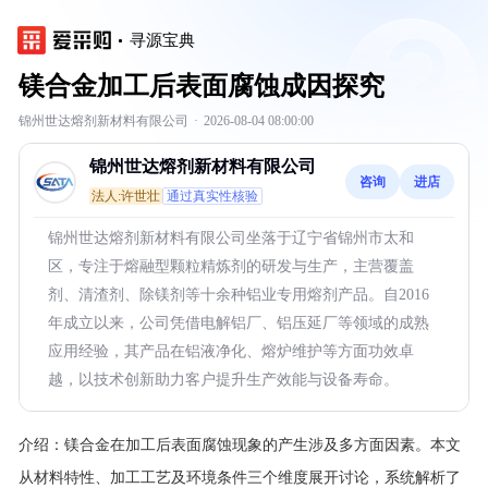
寻源宝典
镁合金加工后表面腐蚀成因探究
锦州世达熔剂新材料有限公司
·
2026-08-04 08:00:00
锦州世达熔剂新材料有限公司
咨询
进店
法人:许世壮
通过真实性核验
锦州世达熔剂新材料有限公司坐落于辽宁省锦州市太和
区，专注于熔融型颗粒精炼剂的研发与生产，主营覆盖
剂、清渣剂、除镁剂等十余种铝业专用熔剂产品。自2016
年成立以来，公司凭借电解铝厂、铝压延厂等领域的成熟
应用经验，其产品在铝液净化、熔炉维护等方面功效卓
越，以技术创新助力客户提升生产效能与设备寿命。
介绍：
镁合金在加工后表面腐蚀现象的产生涉及多方面因素。本文
从材料特性、加工工艺及环境条件三个维度展开讨论，系统解析了