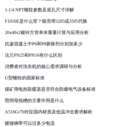
1-1/4 NPT螺纹参数及底孔尺寸详解
F1010E是什么管？能否用3205或3505代换
20x40x2镀锌方管单米重量计算与应用分析
抗渗混凝土中P6和P8膨胀剂分别加多少
法兰PN25和PN16有什么区别
消费者对洗衣机的核心需求调研与分析
U型螺栓的国家标准
煤矿用电热取暖器是否符合防爆电气设备标准
照明母线槽的主要作用是什么
A516Gr70对应国内材质及低温冲击要求解析
镀镍钢带可以过多少电流