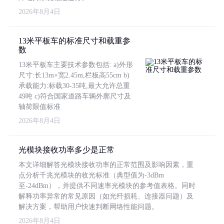
2026年8月4日
13米平板车的标准尺寸和载重参
数
13米平板车主要技术参数包括: a)外形
尺寸:长13m×宽2.45m,栏板高55cm b)
承载能力:标载30-35吨,最大允许总重
49吨 c)符合国家道路车辆外廓尺寸及
轴荷限值标准
2026年8月4日
光模块接收功率多少是正常
本文详细解答光模块接收功率的正常范围及影响因素，重
点分析千兆光模块的收光标准（典型值为-3dBm
至-24dBm），并提供不同速率光模块的参考值表格。同时
解释功率异常的常见原因（如光纤损耗、连接器问题）及
解决方案，帮助用户快速判断网络性能问题。
2026年8月4日