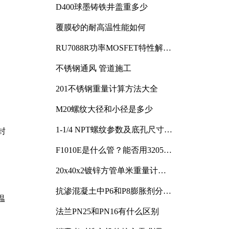
D400球墨铸铁井盖重多少
覆膜砂的耐高温性能如何
RU7088R功率MOSFET特性解析
及其在可调电源设计中的实践
不锈钢通风 管道施工
201不锈钢重量计算方法大全
M20螺纹大径和小径是多少
1-1/4 NPT螺纹参数及底孔尺寸详
封
解
F1010E是什么管？能否用3205或
3505代换
20x40x2镀锌方管单米重量计算
与应用分析
抗渗混凝土中P6和P8膨胀剂分别
温
加多少
法兰PN25和PN16有什么区别