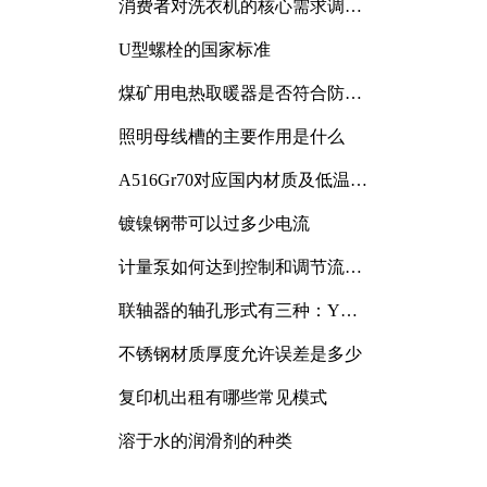
消费者对洗衣机的核心需求调研
与分析
U型螺栓的国家标准
煤矿用电热取暖器是否符合防爆
电气设备标准
照明母线槽的主要作用是什么
A516Gr70对应国内材质及低温冲
击要求解析
镀镍钢带可以过多少电流
计量泵如何达到控制和调节流量
的目的
联轴器的轴孔形式有三种：Y
型、J型、Z型
不锈钢材质厚度允许误差是多少
复印机出租有哪些常见模式
溶于水的润滑剂的种类