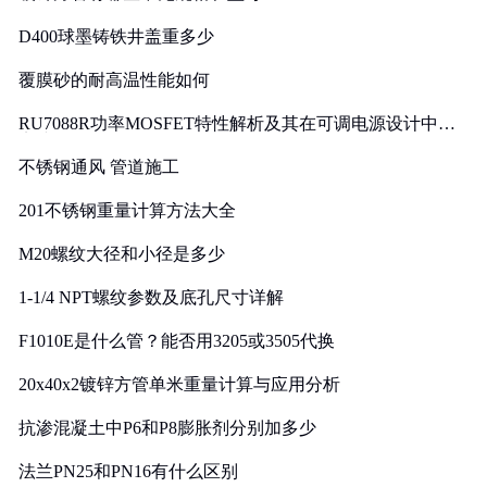
D400球墨铸铁井盖重多少
覆膜砂的耐高温性能如何
RU7088R功率MOSFET特性解析及其在可调电源设计中的
实践
不锈钢通风 管道施工
201不锈钢重量计算方法大全
M20螺纹大径和小径是多少
1-1/4 NPT螺纹参数及底孔尺寸详解
F1010E是什么管？能否用3205或3505代换
20x40x2镀锌方管单米重量计算与应用分析
抗渗混凝土中P6和P8膨胀剂分别加多少
法兰PN25和PN16有什么区别