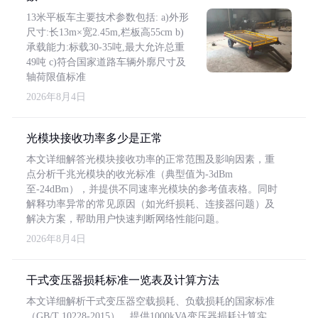
13米平板车主要技术参数包括: a)外形
尺寸:长13m×宽2.45m,栏板高55cm b)
承载能力:标载30-35吨,最大允许总重
49吨 c)符合国家道路车辆外廓尺寸及
轴荷限值标准
2026年8月4日
光模块接收功率多少是正常
本文详细解答光模块接收功率的正常范围及影响因素，重
点分析千兆光模块的收光标准（典型值为-3dBm
至-24dBm），并提供不同速率光模块的参考值表格。同时
解释功率异常的常见原因（如光纤损耗、连接器问题）及
解决方案，帮助用户快速判断网络性能问题。
2026年8月4日
干式变压器损耗标准一览表及计算方法
本文详细解析干式变压器空载损耗、负载损耗的国家标准
（GB/T 10228-2015），提供1000kVA变压器损耗计算实