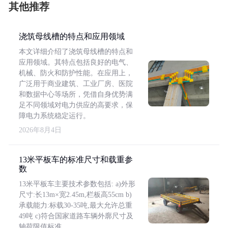
其他推荐
浇筑母线槽的特点和应用领域
本文详细介绍了浇筑母线槽的特点和
应用领域。其特点包括良好的电气、
机械、防火和防护性能。在应用上，
广泛用于商业建筑、工业厂房、医院
和数据中心等场所，凭借自身优势满
足不同领域对电力供应的高要求，保
障电力系统稳定运行。
2026年8月4日
13米平板车的标准尺寸和载重参
数
13米平板车主要技术参数包括: a)外形
尺寸:长13m×宽2.45m,栏板高55cm b)
承载能力:标载30-35吨,最大允许总重
49吨 c)符合国家道路车辆外廓尺寸及
轴荷限值标准