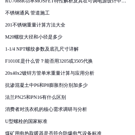
RU7088R功率MOSFET特性解析及其在可调电源设计中的
实践
不锈钢通风 管道施工
201不锈钢重量计算方法大全
M20螺纹大径和小径是多少
1-1/4 NPT螺纹参数及底孔尺寸详解
F1010E是什么管？能否用3205或3505代换
20x40x2镀锌方管单米重量计算与应用分析
抗渗混凝土中P6和P8膨胀剂分别加多少
法兰PN25和PN16有什么区别
消费者对洗衣机的核心需求调研与分析
U型螺栓的国家标准
煤矿用电热取暖器是否符合防爆电气设备标准