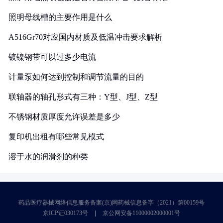
照明母线槽的主要作用是什么
A516Gr70对应国内材质及低温冲击要求解析
镀镍钢带可以过多少电流
计量泵如何达到控制和调节流量的目的
联轴器的轴孔形式有三种：Y型、J型、Z型
不锈钢材质厚度允许误差是多少
复印机出租有哪些常见模式
溶于水的润滑剂的种类
药品医疗器械网络信息服务备案(京)网药械信息备字（2021）第00159号
京ICP证030173号
京公网安备11000002000001号