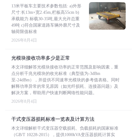
13米平板车主要技术参数包括: a)外形
尺寸:长13m×宽2.45m,栏板高55cm b)
承载能力:标载30-35吨,最大允许总重
49吨 c)符合国家道路车辆外廓尺寸及
轴荷限值标准
2026年8月4日
光模块接收功率多少是正常
本文详细解答光模块接收功率的正常范围及影响因素，重
点分析千兆光模块的收光标准（典型值为-3dBm
至-24dBm），并提供不同速率光模块的参考值表格。同时
解释功率异常的常见原因（如光纤损耗、连接器问题）及
解决方案，帮助用户快速判断网络性能问题。
2026年8月4日
干式变压器损耗标准一览表及计算方法
本文详细解析干式变压器空载损耗、负载损耗的国家标准
（GB/T 10228-2015），提供1000kVA变压器损耗计算实