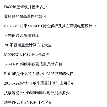
D400球墨铸铁井盖重多少
覆膜砂的耐高温性能如何
RU7088R功率MOSFET特性解析及其在可调电源设计中的
实践
不锈钢通风 管道施工
201不锈钢重量计算方法大全
M20螺纹大径和小径是多少
1-1/4 NPT螺纹参数及底孔尺寸详解
F1010E是什么管？能否用3205或3505代换
20x40x2镀锌方管单米重量计算与应用分析
抗渗混凝土中P6和P8膨胀剂分别加多少
法兰PN25和PN16有什么区别