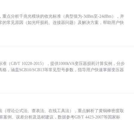
点分析千兆光模块的收光标准（典型值为-3dBm至-24dBm），并
常的常见原因（如光纤损耗、连接器问题）及解决方案，帮助用户快
/T 10228-2015），提供1000kVA变压器损耗计算实例，分步
，涵盖SCB10/SCB13等常见型号参数，指导用户快速掌握变压器
法（理论公式法、查表法、在线工具法），重点解析了黄铜棒密度取
计算案例、误差分析及选材建议，数据参考GB/T 4423-2007等国家标