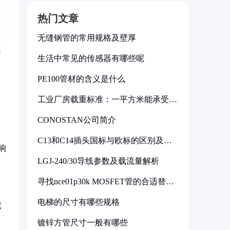
热门文章
无缝钢管的常用规格及壁厚
遍
生活中常见的传感器有哪些呢
PE100管材的含义是什么
工业厂房载重标准：一平方米能承受多
少公斤
CONOSTAN公司简介
C13和C14插头国标与欧标的区别及其
响
标准解析
LGJ-240/30导线参数及载流量解析
寻找nce01p30k MOSFET管的合适替代
型号
电梯的尺寸有哪些规格
配
镀锌方管尺寸一般有哪些