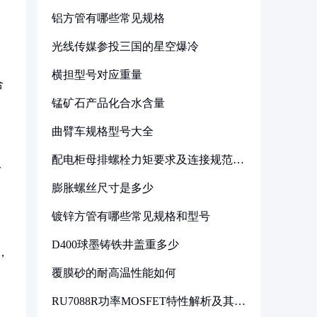
铝方管有哪些常见规格
光线传媒参投三国的星空爆冷
横担型号对应重量
合
锰矿石产品化合水含量
曲臂车规格型号大全
配电柜母排螺栓力矩要求及连接规范详
双
解
膨胀螺丝尺寸是多少
镀锌方管有哪些常见规格和型号
D400球墨铸铁井盖重多少
，
覆膜砂的耐高温性能如何
RU7088R功率MOSFET特性解析及其在
可调电源设计中的实践