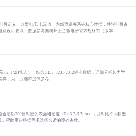
括各引脚定义、典型电压/电流值、内部逻辑关系等核心数据，并附引脚参
电路设计要点，数据参考自杭州士兰微电子官方规格书（版本
_1/2H状态），结合GB/T 5231-2012标准数据，详细分析其力学
差异，为工业选材提供参考。
砂200目对应的表面粗糙度（Ra 3.2-6.3μm），并对比不同目数
业实践，帮助用户根据需求选择合适的喷砂参数。