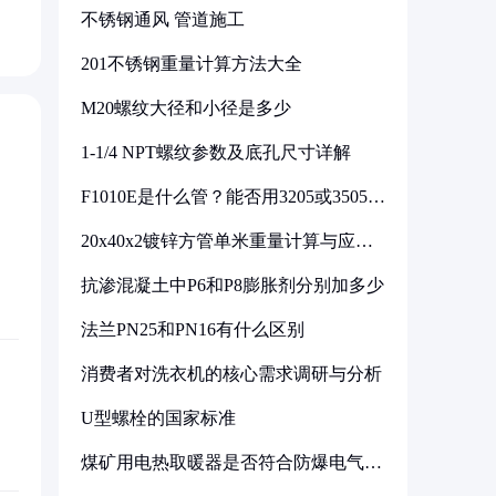
不锈钢通风 管道施工
201不锈钢重量计算方法大全
M20螺纹大径和小径是多少
1-1/4 NPT螺纹参数及底孔尺寸详解
F1010E是什么管？能否用3205或3505代
换
20x40x2镀锌方管单米重量计算与应用
分析
抗渗混凝土中P6和P8膨胀剂分别加多少
法兰PN25和PN16有什么区别
消费者对洗衣机的核心需求调研与分析
U型螺栓的国家标准
煤矿用电热取暖器是否符合防爆电气设
备标准