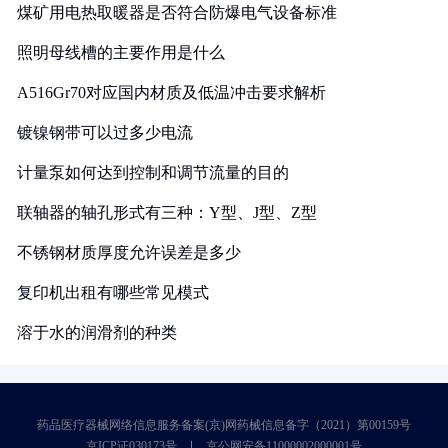
煤矿用电热取暖器是否符合防爆电气设备标准
照明母线槽的主要作用是什么
A516Gr70对应国内材质及低温冲击要求解析
镀镍钢带可以过多少电流
计量泵如何达到控制和调节流量的目的
联轴器的轴孔形式有三种：Y型、J型、Z型
不锈钢材质厚度允许误差是多少
复印机出租有哪些常见模式
溶于水的润滑剂的种类
药品医疗器械网络信息服务备案(京)网药械信息备字（2021）第00159号
京ICP证030173号
京公网安备11000002000001号