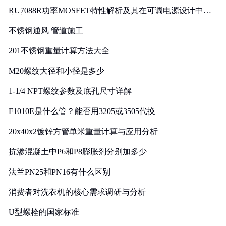
RU7088R功率MOSFET特性解析及其在可调电源设计中的
实践
不锈钢通风 管道施工
201不锈钢重量计算方法大全
M20螺纹大径和小径是多少
1-1/4 NPT螺纹参数及底孔尺寸详解
F1010E是什么管？能否用3205或3505代换
20x40x2镀锌方管单米重量计算与应用分析
抗渗混凝土中P6和P8膨胀剂分别加多少
法兰PN25和PN16有什么区别
消费者对洗衣机的核心需求调研与分析
U型螺栓的国家标准