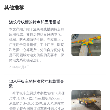
其他推荐
浇筑母线槽的特点和应用领域
本文详细介绍了浇筑母线槽的特点和
应用领域。其特点包括良好的电气、
机械、防火和防护性能。在应用上，
广泛用于商业建筑、工业厂房、医院
和数据中心等场所，凭借自身优势满
足不同领域对电力供应的高要求，保
障电力系统稳定运行。
2026年8月4日
13米平板车的标准尺寸和载重参
数
13米平板车主要技术参数包括: a)外形
尺寸:长13m×宽2.45m,栏板高55cm b)
承载能力:标载30-35吨,最大允许总重
49吨 c)符合国家道路车辆外廓尺寸及