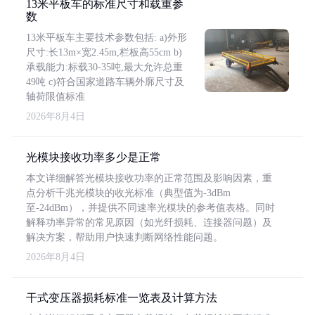
13米平板车的标准尺寸和载重参
数
13米平板车主要技术参数包括: a)外形
尺寸:长13m×宽2.45m,栏板高55cm b)
承载能力:标载30-35吨,最大允许总重
49吨 c)符合国家道路车辆外廓尺寸及
轴荷限值标准
2026年8月4日
光模块接收功率多少是正常
本文详细解答光模块接收功率的正常范围及影响因素，重
点分析千兆光模块的收光标准（典型值为-3dBm
至-24dBm），并提供不同速率光模块的参考值表格。同时
解释功率异常的常见原因（如光纤损耗、连接器问题）及
解决方案，帮助用户快速判断网络性能问题。
2026年8月4日
干式变压器损耗标准一览表及计算方法