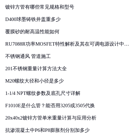
镀锌方管有哪些常见规格和型号
D400球墨铸铁井盖重多少
覆膜砂的耐高温性能如何
RU7088R功率MOSFET特性解析及其在可调电源设计中的
实践
不锈钢通风 管道施工
201不锈钢重量计算方法大全
M20螺纹大径和小径是多少
1-1/4 NPT螺纹参数及底孔尺寸详解
F1010E是什么管？能否用3205或3505代换
20x40x2镀锌方管单米重量计算与应用分析
抗渗混凝土中P6和P8膨胀剂分别加多少