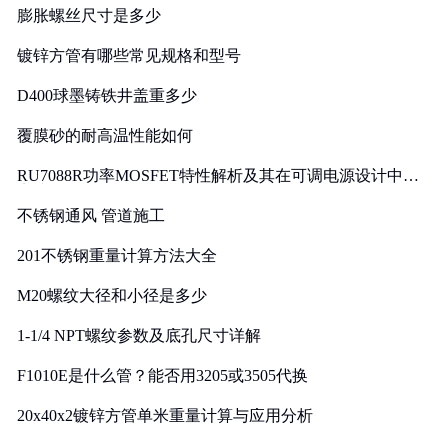
膨胀螺丝尺寸是多少
镀锌方管有哪些常见规格和型号
D400球墨铸铁井盖重多少
覆膜砂的耐高温性能如何
RU7088R功率MOSFET特性解析及其在可调电源设计中的
实践
不锈钢通风 管道施工
201不锈钢重量计算方法大全
M20螺纹大径和小径是多少
1-1/4 NPT螺纹参数及底孔尺寸详解
F1010E是什么管？能否用3205或3505代换
20x40x2镀锌方管单米重量计算与应用分析