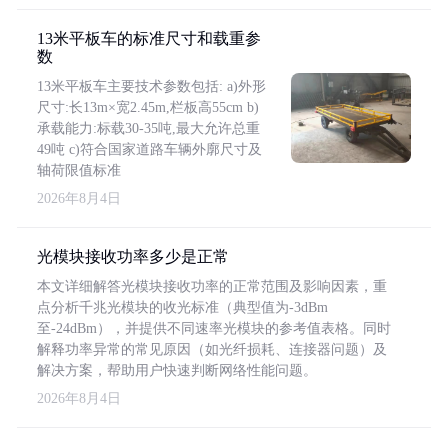
13米平板车的标准尺寸和载重参
数
13米平板车主要技术参数包括: a)外形
尺寸:长13m×宽2.45m,栏板高55cm b)
承载能力:标载30-35吨,最大允许总重
49吨 c)符合国家道路车辆外廓尺寸及
轴荷限值标准
2026年8月4日
光模块接收功率多少是正常
本文详细解答光模块接收功率的正常范围及影响因素，重
点分析千兆光模块的收光标准（典型值为-3dBm
至-24dBm），并提供不同速率光模块的参考值表格。同时
解释功率异常的常见原因（如光纤损耗、连接器问题）及
解决方案，帮助用户快速判断网络性能问题。
2026年8月4日