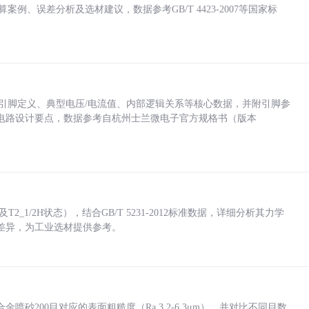
计算案例、误差分析及选材建议，数据参考GB/T 4423-2007等国家标
括各引脚定义、典型电压/电流值、内部逻辑关系等核心数据，并附引脚参
电路设计要点，数据参考自杭州士兰微电子官方规格书（版本
_1/2H状态），结合GB/T 5231-2012标准数据，详细分析其力学
差异，为工业选材提供参考。
砂200目对应的表面粗糙度（Ra 3.2-6.3μm），并对比不同目数