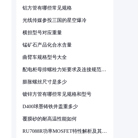
铝方管有哪些常见规格
光线传媒参投三国的星空爆冷
横担型号对应重量
锰矿石产品化合水含量
曲臂车规格型号大全
配电柜母排螺栓力矩要求及连接规范详
解
膨胀螺丝尺寸是多少
镀锌方管有哪些常见规格和型号
D400球墨铸铁井盖重多少
覆膜砂的耐高温性能如何
RU7088R功率MOSFET特性解析及其在
可调电源设计中的实践