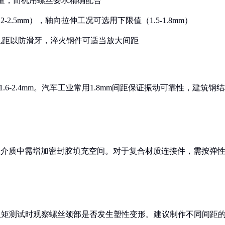
m干涉量，而机用螺丝要求精确配合
2.5mm），轴向拉伸工况可选用下限值（1.5-1.8mm）
5%孔距以防滑牙，淬火钢件可适当放大间距
.6-2.4mm。汽车工业常用1.8mm间距保证振动可靠性，建筑钢
蚀性介质中需增加密封胶填充空间。对于复合材质连接件，需按弹
，扭矩测试时观察螺丝颈部是否发生塑性变形。建议制作不同间距