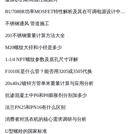
RU7088R功率MOSFET特性解析及其在可调电源设计中的
实践
不锈钢通风 管道施工
201不锈钢重量计算方法大全
M20螺纹大径和小径是多少
1-1/4 NPT螺纹参数及底孔尺寸详解
F1010E是什么管？能否用3205或3505代换
20x40x2镀锌方管单米重量计算与应用分析
抗渗混凝土中P6和P8膨胀剂分别加多少
法兰PN25和PN16有什么区别
消费者对洗衣机的核心需求调研与分析
U型螺栓的国家标准