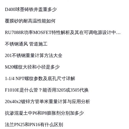
D400球墨铸铁井盖重多少
覆膜砂的耐高温性能如何
RU7088R功率MOSFET特性解析及其在可调电源设计中的
实践
不锈钢通风 管道施工
201不锈钢重量计算方法大全
M20螺纹大径和小径是多少
1-1/4 NPT螺纹参数及底孔尺寸详解
F1010E是什么管？能否用3205或3505代换
20x40x2镀锌方管单米重量计算与应用分析
抗渗混凝土中P6和P8膨胀剂分别加多少
法兰PN25和PN16有什么区别