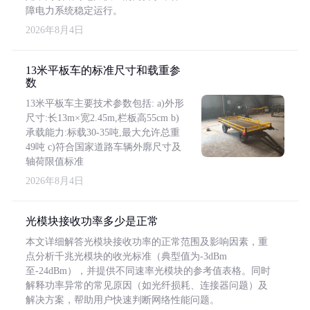
障电力系统稳定运行。
2026年8月4日
13米平板车的标准尺寸和载重参
数
13米平板车主要技术参数包括: a)外形
尺寸:长13m×宽2.45m,栏板高55cm b)
承载能力:标载30-35吨,最大允许总重
49吨 c)符合国家道路车辆外廓尺寸及
轴荷限值标准
2026年8月4日
光模块接收功率多少是正常
本文详细解答光模块接收功率的正常范围及影响因素，重
点分析千兆光模块的收光标准（典型值为-3dBm
至-24dBm），并提供不同速率光模块的参考值表格。同时
解释功率异常的常见原因（如光纤损耗、连接器问题）及
解决方案，帮助用户快速判断网络性能问题。