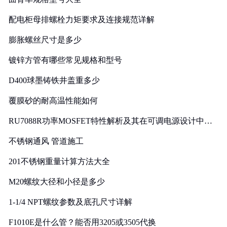
配电柜母排螺栓力矩要求及连接规范详解
膨胀螺丝尺寸是多少
镀锌方管有哪些常见规格和型号
D400球墨铸铁井盖重多少
覆膜砂的耐高温性能如何
RU7088R功率MOSFET特性解析及其在可调电源设计中的
实践
不锈钢通风 管道施工
201不锈钢重量计算方法大全
M20螺纹大径和小径是多少
1-1/4 NPT螺纹参数及底孔尺寸详解
F1010E是什么管？能否用3205或3505代换