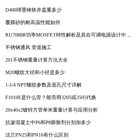
D400球墨铸铁井盖重多少
覆膜砂的耐高温性能如何
RU7088R功率MOSFET特性解析及其在可调电源设计中的
实践
不锈钢通风 管道施工
201不锈钢重量计算方法大全
M20螺纹大径和小径是多少
1-1/4 NPT螺纹参数及底孔尺寸详解
F1010E是什么管？能否用3205或3505代换
20x40x2镀锌方管单米重量计算与应用分析
抗渗混凝土中P6和P8膨胀剂分别加多少
法兰PN25和PN16有什么区别