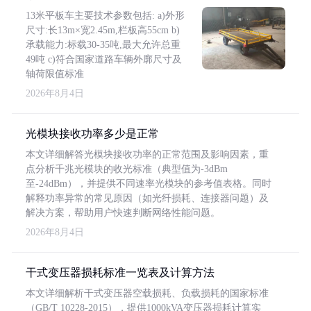
13米平板车主要技术参数包括: a)外形
尺寸:长13m×宽2.45m,栏板高55cm b)
承载能力:标载30-35吨,最大允许总重
49吨 c)符合国家道路车辆外廓尺寸及
轴荷限值标准
2026年8月4日
光模块接收功率多少是正常
本文详细解答光模块接收功率的正常范围及影响因素，重
点分析千兆光模块的收光标准（典型值为-3dBm
至-24dBm），并提供不同速率光模块的参考值表格。同时
解释功率异常的常见原因（如光纤损耗、连接器问题）及
解决方案，帮助用户快速判断网络性能问题。
2026年8月4日
干式变压器损耗标准一览表及计算方法
本文详细解析干式变压器空载损耗、负载损耗的国家标准
（GB/T 10228-2015），提供1000kVA变压器损耗计算实