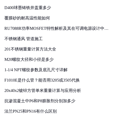
D400球墨铸铁井盖重多少
覆膜砂的耐高温性能如何
RU7088R功率MOSFET特性解析及其在可调电源设计中的
实践
不锈钢通风 管道施工
201不锈钢重量计算方法大全
M20螺纹大径和小径是多少
1-1/4 NPT螺纹参数及底孔尺寸详解
F1010E是什么管？能否用3205或3505代换
20x40x2镀锌方管单米重量计算与应用分析
抗渗混凝土中P6和P8膨胀剂分别加多少
法兰PN25和PN16有什么区别