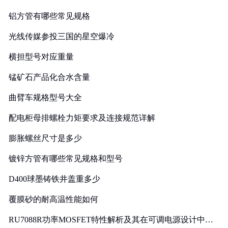
铝方管有哪些常见规格
光线传媒参投三国的星空爆冷
横担型号对应重量
锰矿石产品化合水含量
曲臂车规格型号大全
配电柜母排螺栓力矩要求及连接规范详解
膨胀螺丝尺寸是多少
镀锌方管有哪些常见规格和型号
D400球墨铸铁井盖重多少
覆膜砂的耐高温性能如何
RU7088R功率MOSFET特性解析及其在可调电源设计中的
实践