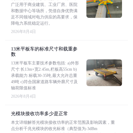
广泛用于商业建筑、工业厂房、医院
和数据中心等场所，凭借自身优势满
足不同领域对电力供应的高要求，保
障电力系统稳定运行。
2026年8月4日
13米平板车的标准尺寸和载重参
数
13米平板车主要技术参数包括: a)外形
尺寸:长13m×宽2.45m,栏板高55cm b)
承载能力:标载30-35吨,最大允许总重
49吨 c)符合国家道路车辆外廓尺寸及
轴荷限值标准
2026年8月4日
光模块接收功率多少是正常
本文详细解答光模块接收功率的正常范围及影响因素，重
点分析千兆光模块的收光标准（典型值为-3dBm