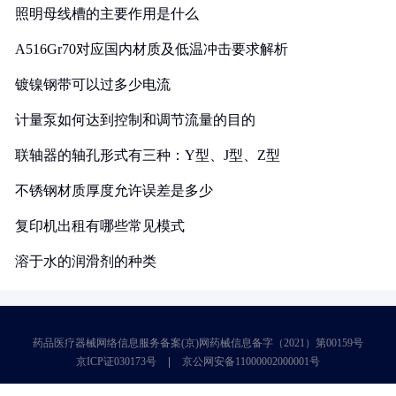
照明母线槽的主要作用是什么
A516Gr70对应国内材质及低温冲击要求解析
镀镍钢带可以过多少电流
计量泵如何达到控制和调节流量的目的
联轴器的轴孔形式有三种：Y型、J型、Z型
不锈钢材质厚度允许误差是多少
复印机出租有哪些常见模式
溶于水的润滑剂的种类
药品医疗器械网络信息服务备案(京)网药械信息备字（2021）第00159号
京ICP证030173号
京公网安备11000002000001号